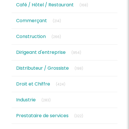
Articles Count
Café / Hôtel / Restaurant
(168)
Articles Count
Commerçant
(214)
Articles Count
Construction
(266)
Articles Count
Dirigeant d'entreprise
(954)
Articles Count
Distributeur / Grossiste
(198)
Articles Count
Droit et Chiffre
(424)
Articles Count
Industrie
(283)
Articles Count
Prestataire de services
(322)
Articles Count